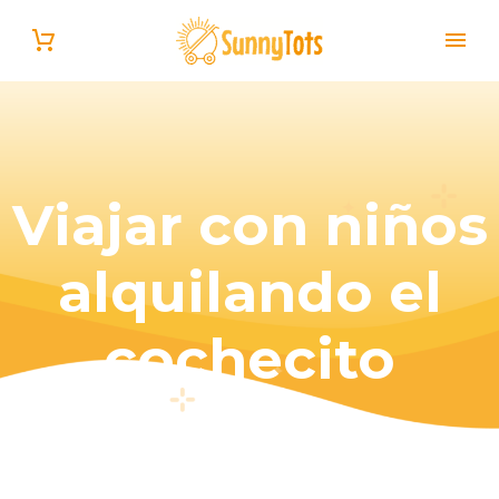
Viajar con niños
alquilando el
Español
cochecito