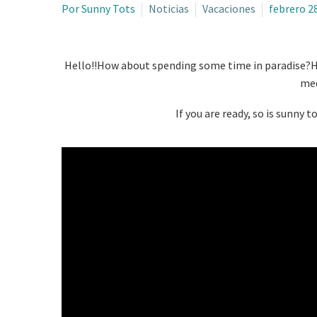
Por Sunny Tots
Noticias
Vacaciones
febrero 2
Hello!!How about spending some time in paradise?Hav
med
If you are ready, so is sunny t