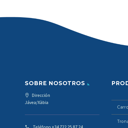
SOBRE NOSOTROS
PRO
Dirección
Jávea/Xàbia
Carr
Tron
Teléfono
+34 722 25 87 24