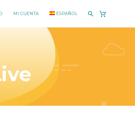
O
MI CUENTA
ESPAÑOL
ive