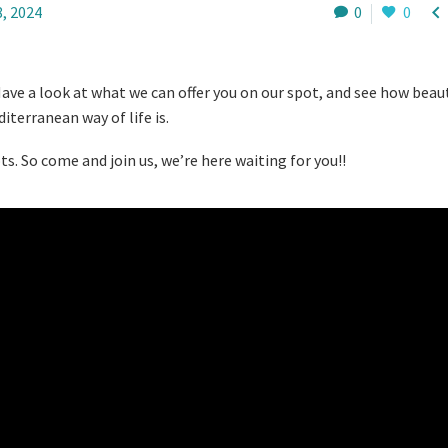

8, 2024
0
0
e a look at what we can offer you on our spot, and see how beaut
iterranean way of life is.
ots. So come and join us, we’re here waiting for you!!