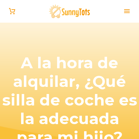
A la hora de
alquilar, ¿Qué
Español
silla de coche es
la adecuada
para mi hijo?