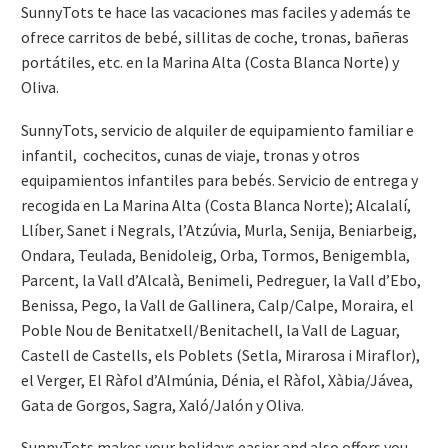
SunnyTots te hace las vacaciones mas faciles y además te
ofrece carritos de bebé, sillitas de coche, tronas, bañeras
portátiles, etc. en la Marina Alta (Costa Blanca Norte) y
Oliva.
SunnyTots, servicio de alquiler de equipamiento familiar e
infantil, cochecitos, cunas de viaje, tronas y otros
equipamientos infantiles para bebés. Servicio de entrega y
recogida en La Marina Alta (Costa Blanca Norte); Alcalalí,
Llíber, Sanet i Negrals, l’Atzúvia, Murla, Senija, Beniarbeig,
Ondara, Teulada, Benidoleig, Orba, Tormos, Benigembla,
Parcent, la Vall d’Alcalà, Benimeli, Pedreguer, la Vall d’Ebo,
Benissa, Pego, la Vall de Gallinera, Calp/Calpe, Moraira, el
Poble Nou de Benitatxell/Benitachell, la Vall de Laguar,
Castell de Castells, els Poblets (Setla, Mirarosa i Miraflor),
el Verger, El Ràfol d’Almúnia, Dénia, el Ràfol, Xàbia/Jávea,
Gata de Gorgos, Sagra, Xaló/Jalón y Oliva.
SunnyTots makes your holidays easier and also offers you