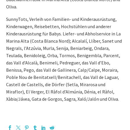
Oliva.
SunnyTots, Verleih von Familien- und Kinderausrüstung,
Kinderwagen, Reisebetten, Hochstühlen und anderer
Kinderausrüstung für Babys. Liefer- und Abholservice in La
Marina Alta (Costa Blanca Nord); Alcalalí, Llíber, Sanet und
Negrals, l’Atzúvia, Murla, Senija, Beniarbeig, Ondara,
Teulada, Benidoleig, Orba, Tormos, Benigembla, Parcent,
das Vall d’Alcalà, Benimeli, Pedreguer, das Vall d’Ebo,
Benissa, Pego, das Vall de Gallinera, Calp/Calpe, Moraira,
Poble Nou de Benitatxell/Benitachell, das Vall de Laguar,
Castell de Castells, die Dörfer (Setla, Mirarosa und
Miraflor), El Verger, El Ràfol d’Almúnia, Dénia, el Ràfol,
Xàbia/Jávea, Gata de Gorgos, Sagra, Xaló/Jalón und Oliva.