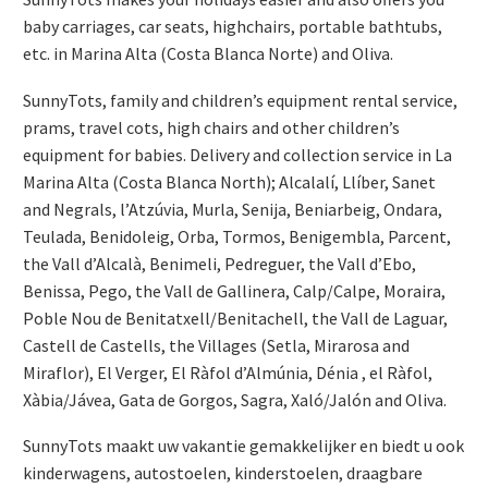
baby carriages, car seats, highchairs, portable bathtubs,
etc. in Marina Alta (Costa Blanca Norte) and Oliva.
SunnyTots, family and children’s equipment rental service,
prams, travel cots, high chairs and other children’s
equipment for babies. Delivery and collection service in La
Marina Alta (Costa Blanca North); Alcalalí, Llíber, Sanet
and Negrals, l’Atzúvia, Murla, Senija, Beniarbeig, Ondara,
Teulada, Benidoleig, Orba, Tormos, Benigembla, Parcent,
the Vall d’Alcalà, Benimeli, Pedreguer, the Vall d’Ebo,
Benissa, Pego, the Vall de Gallinera, Calp/Calpe, Moraira,
Poble Nou de Benitatxell/Benitachell, the Vall de Laguar,
Castell de Castells, the Villages (Setla, Mirarosa and
Miraflor), El Verger, El Ràfol d’Almúnia, Dénia , el Ràfol,
Xàbia/Jávea, Gata de Gorgos, Sagra, Xaló/Jalón and Oliva.
SunnyTots maakt uw vakantie gemakkelijker en biedt u ook
kinderwagens, autostoelen, kinderstoelen, draagbare