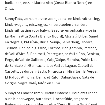
badkuipen, enz. in Marina Alta (Costa Blanca Norte) en
Oliva.
SunnyTots, verhuurservice voor gezins- en kinderuitrusting,
kinderwagens, reiswiegjes, kinderstoelen en andere
kinderuitrusting voor baby’s. Bezorg- en ophaalservice in
La Marina Alta (Costa Blanca Noord); Alcalalí, Llíber, Sanet
en Negrals, l’Atzúvia, Murla, Senija, Beniarbeig, Ondara,
Teulada, Benidoleig, Orba, Tormos, Benigembla, Parcent,
de Vall d’Alcalà, Benimeli, Pedreguer, de Vall d’Ebo, Benissa,
Pego, de Vall de Gallinera, Calp/Calpe, Moraira, Poble Nou
de Benitatxell/Benitachell, de Vall de Laguar, Castell de
Castells, de dorpen (Setla, Mirarosa en Miraflor), El Verger,
El Ràfol d’Almúnia, Dénia, el Ràfol, Xàbia/Jávea, Gata de
Gorgos, Sagra, Xaló/Jalón en Oliva.
SunnyTots macht Ihren Urlaub einfacher und bietet Ihnen
auch Kinderwagen, Autositze, Hochstühle, tragbare
Badewannen usw. in Marina Alta (Costa Blanca Norte) und