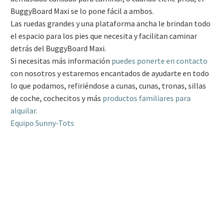
BuggyBoard Maxi se lo pone fácil a ambos.
Las ruedas grandes y una plataforma ancha le brindan todo
el espacio para los pies que necesita y facilitan caminar
detrás del BuggyBoard Maxi.
Si necesitas más información
puedes ponerte en contacto
con nosotros y estaremos encantados de ayudarte en todo
lo que podamos, refiriéndose a cunas, cunas, tronas, sillas
de coche, cochecitos y más
productos familiares para
alquilar.
Equipo Sunny-Tots
SunnyTots, servicio de alquiler de cochecitos, cunas de viaje,
tronas y otros equipamientos infantiles para bebés.
Servicio de entrega y recogida en La Marina Alta (Costa
Blanca Norte); Xàbia/Jávea, Denia, Poble Nou de
Benitatxell, Teulada, Moraira, Gata de Gorgos, Pedreguer,
Jesús Pobre, La Xara, Ondara, Pedreguer, El Verger, Els
Poblets (Setla, Mirarrosa i Miraflor), Benissa, Calp/Calp y
Pego.