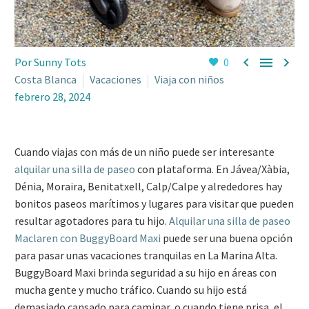



Por Sunny Tots
0
Costa Blanca
Vacaciones
Viaja con niños
febrero 28, 2024
Cuando viajas con más de un niño puede ser interesante
alquilar una silla de paseo
con plataforma. En Jávea/Xàbia,
Dénia, Moraira, Benitatxell, Calp/Calpe y alrededores hay
bonitos paseos marítimos y lugares para visitar que pueden
resultar agotadores para tu hijo.
Alquilar una silla de paseo
Maclaren con BuggyBoard Maxi
puede ser una buena opción
para pasar unas vacaciones tranquilas en La Marina Alta.
BuggyBoard Maxi brinda seguridad a su hijo en áreas con
mucha gente y mucho tráfico. Cuando su hijo está
demasiado cansado para caminar, o cuando tiene prisa, el