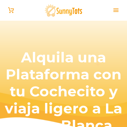
Alquila una
Plataforma con
Español
tu Cochecito y
viaja ligero a La
Costa Blanca