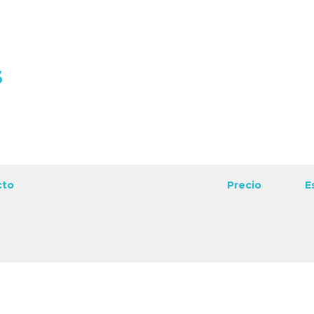
s
cto
Precio
E