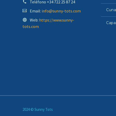
Teléfono
+34 722 25 87 24
Cuna
Email:
info@sunny-tots.com
Web:
https://www.sunny-
Capa
tots.com
2024 © Sunny Tots